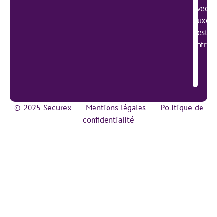
avec l
Luxemb
gestio
votre 
© 2025 Securex
Mentions légales
Politique de
confidentialité