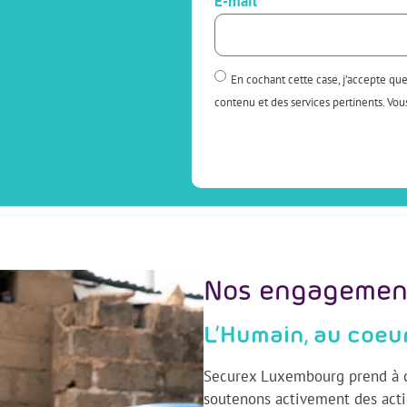
E-mail
En cochant cette case, j’accepte qu
contenu et des services pertinents. V
Alternative:
Nos engagemen
L’Humain, au coeu
Securex Luxembourg prend à c
soutenons activement des acti