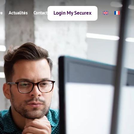
Login My Securex
re
Actualités
Contact