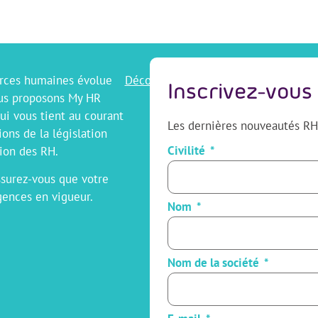
urces humaines évolue
Découvrir
Inscrivez-vous
ous proposons My HR
ui vous tient au courant
Les dernières nouveautés RH
ons de la législation
Civilité
ion des RH.
ssurez-vous que votre
gences en vigueur.
Nom
Nom de la société