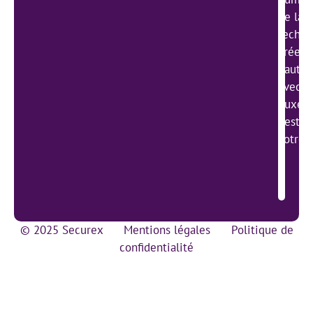
de la g
techno
créer 
haute 
avec l
Luxemb
gestio
votre 
© 2025 Securex
Mentions légales
Politique de
confidentialité