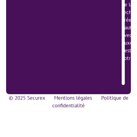
de la g
techno
créer 
haute 
avec l
Luxemb
gestio
votre 
© 2025 Securex
Mentions légales
Politique de
confidentialité