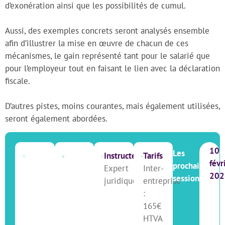
d’exonération ainsi que les possibilités de cumul.
Aussi, des exemples concrets seront analysés ensemble
afin d’illustrer la mise en œuvre de chacun de ces
mécanismes, le gain représenté tant pour le salarié que
pour l’employeur tout en faisant le lien avec la déclaration
fiscale.
D’autres pistes, moins courantes, mais également utilisées,
seront également abordées.
10
Les
Instructeur
Tarifs
févr
prochaines
Expert
Inter-
202
sessions
juridique
entreprise
:
165€
HTVA