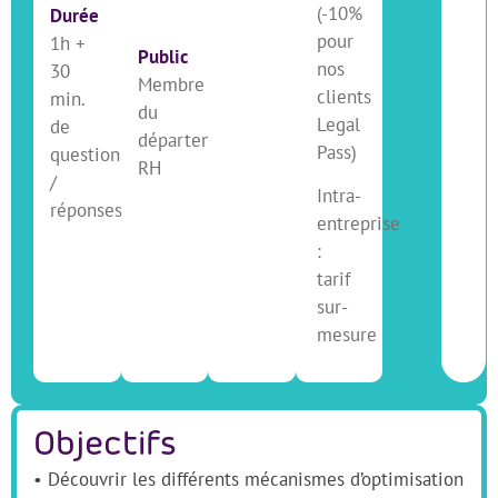
(-10%
Durée
pour
1h +
Public
nos
30
Membre
clients
min.
du
Legal
de
département
Pass)
questions
RH
/
Intra-
réponses
entreprise
:
tarif
sur-
mesure
Objectifs
• Découvrir les différents mécanismes d’optimisation