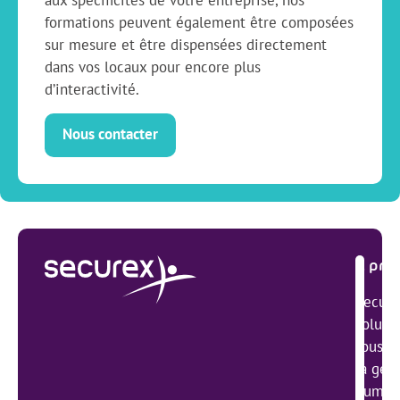
formations peuvent également être composées
sur mesure et être dispensées directement
dans vos locaux pour encore plus
d’interactivité.
Nous contacter
À pro
Secure
solutio
tous se
la ges
humain