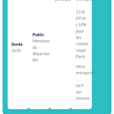
:
325€
HTVA
(-10%
pour
Public
les
Membres
clients
Durée
du
Legal
2h30
département
Pass)
RH
Intra-
entreprise
:
tarif
sur-
mesure