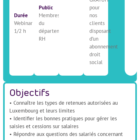
Public
pour
Durée
Membres
nos
Webinar
du
clients
1/2 h
département
disposant
RH
d’un
abonnement
droit
social
Objectifs
• Connaître les types de retenues autorisées au
Luxembourg et leurs limites
• Identifier les bonnes pratiques pour gérer les
saisies et cessions sur salaires
• Répondre aux questions des salariés concernant