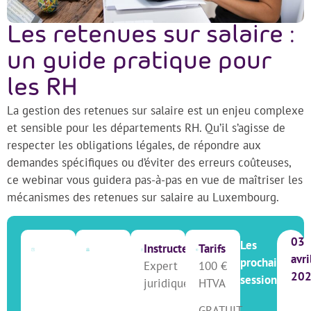
Les retenues sur salaire :
un guide pratique pour
les RH
La gestion des retenues sur salaire est un enjeu complexe
et sensible pour les départements RH. Qu’il s’agisse de
respecter les obligations légales, de répondre aux
demandes spécifiques ou d’éviter des erreurs coûteuses,
ce webinar vous guidera pas-à-pas en vue de maîtriser les
mécanismes des retenues sur salaire au Luxembourg.
03
Les
Instructeur
Tarifs
avri
prochaines
Expert
100 €
20
sessions
juridique
HTVA
GRATUIT