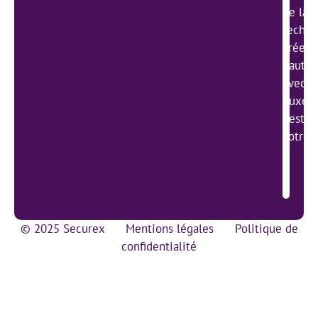
de la g
techno
créer 
haute 
avec l
Luxemb
gestio
votre 
© 2025 Securex
Mentions légales
Politique de
confidentialité