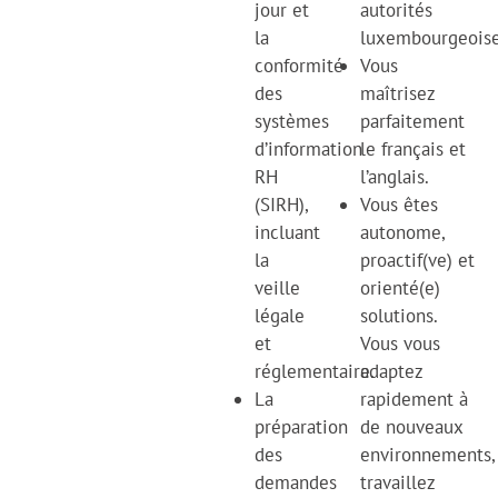
jour et
autorités
la
luxembourgeoise
conformité
Vous
des
maîtrisez
systèmes
parfaitement
d’information
le français et
RH
l’anglais.
(SIRH),
Vous êtes
incluant
autonome,
la
proactif(ve) et
veille
orienté(e)
légale
solutions.
et
Vous vous
réglementaire.
adaptez
La
rapidement à
préparation
de nouveaux
des
environnements,
demandes
travaillez