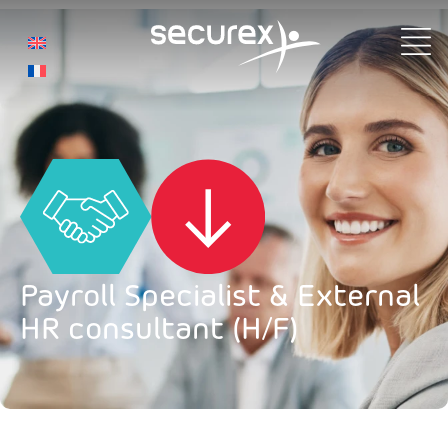
Poste HR Consultant
Payroll Specialist & External
HR consultant (H/F)