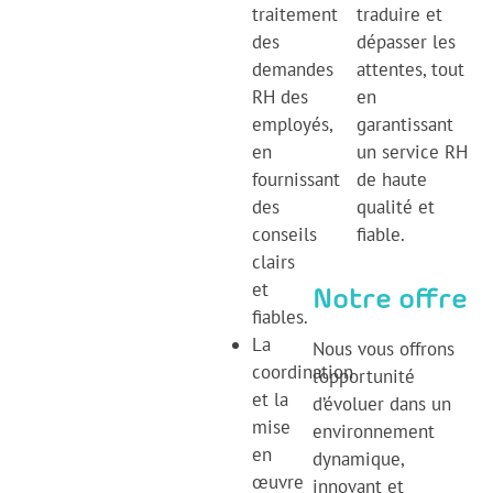
traitement
traduire et
des
dépasser les
demandes
attentes, tout
RH des
en
employés,
garantissant
en
un service RH
fournissant
de haute
des
qualité et
conseils
fiable.
clairs
et
Notre offre
fiables.
La
Nous vous offrons
coordination
l’opportunité
et la
d’évoluer dans un
mise
environnement
en
dynamique,
œuvre
innovant et