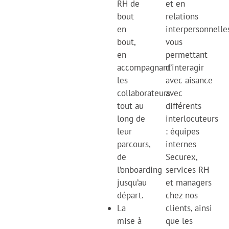
RH de
et en
bout
relations
en
interpersonnelle
bout,
vous
en
permettant
accompagnant
d’interagir
les
avec aisance
collaborateurs
avec
tout au
différents
long de
interlocuteurs
leur
: équipes
parcours,
internes
de
Securex,
l’onboarding
services RH
jusqu’au
et managers
départ.
chez nos
La
clients, ainsi
mise à
que les