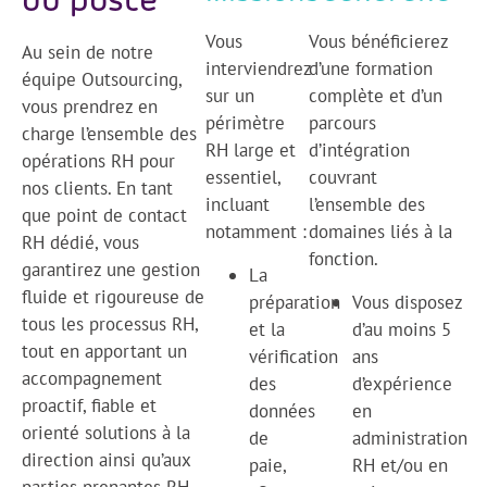
du poste
Vous
Vous bénéficierez
Au sein de notre
interviendrez
d’une formation
équipe Outsourcing,
sur un
complète et d’un
vous prendrez en
périmètre
parcours
charge l’ensemble des
RH large et
d’intégration
opérations RH pour
essentiel,
couvrant
nos clients. En tant
incluant
l’ensemble des
que point de contact
notamment :
domaines liés à la
RH dédié, vous
fonction.
garantirez une gestion
La
fluide et rigoureuse de
préparation
Vous disposez
tous les processus RH,
et la
d’au moins 5
tout en apportant un
vérification
ans
accompagnement
des
d’expérience
proactif, fiable et
données
en
orienté solutions à la
de
administration
direction ainsi qu’aux
paie,
RH et/ou en