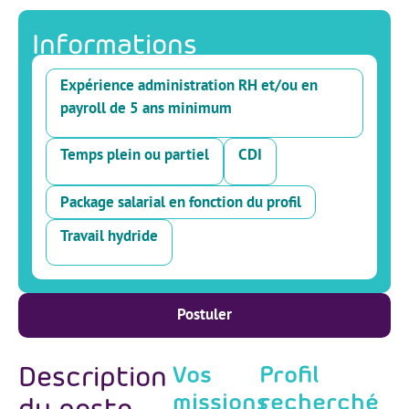
Informations
Expérience administration RH et/ou en
payroll de 5 ans minimum
Temps plein ou partiel
CDI
Package salarial en fonction du profil
Travail hydride
Postuler
Description
Vos
Profil
missions
recherché