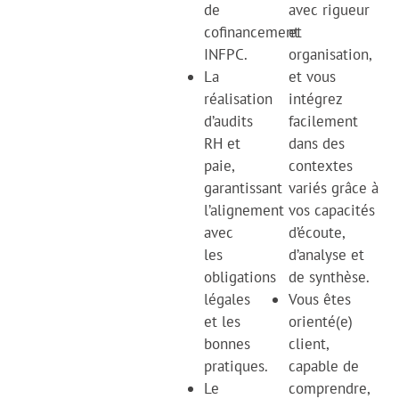
de
avec rigueur
cofinancement
et
INFPC.
organisation,
La
et vous
réalisation
intégrez
d’audits
facilement
RH et
dans des
paie,
contextes
garantissant
variés grâce à
l’alignement
vos capacités
avec
d’écoute,
les
d’analyse et
obligations
de synthèse.
légales
Vous êtes
et les
orienté(e)
bonnes
client,
pratiques.
capable de
Le
comprendre,