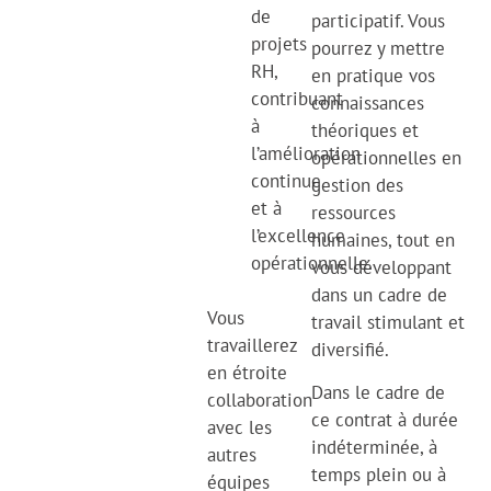
de
participatif. Vous
projets
pourrez y mettre
RH,
en pratique vos
contribuant
connaissances
à
théoriques et
l’amélioration
opérationnelles en
continue
gestion des
et à
ressources
l’excellence
humaines, tout en
opérationnelle.
vous développant
dans un cadre de
Vous
travail stimulant et
travaillerez
diversifié.
en étroite
Dans le cadre de
collaboration
ce contrat à durée
avec les
indéterminée, à
autres
temps plein ou à
équipes