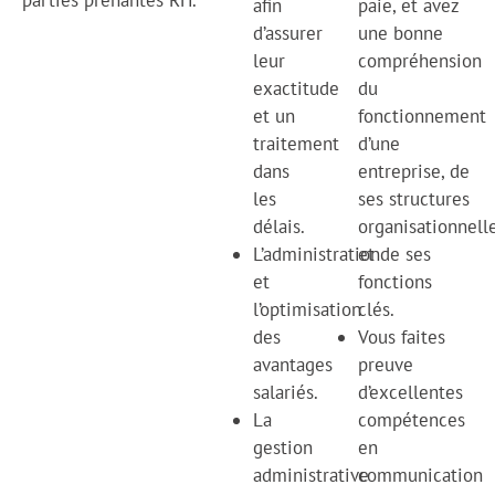
parties prenantes RH.
afin
paie, et avez
d’assurer
une bonne
leur
compréhension
exactitude
du
et un
fonctionnement
traitement
d’une
dans
entreprise, de
les
ses structures
délais.
organisationnell
L’administration
et de ses
et
fonctions
l’optimisation
clés.
des
Vous faites
avantages
preuve
salariés.
d’excellentes
La
compétences
gestion
en
administrative
communication