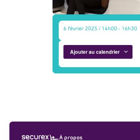
6 février 2025
/
14h00
-
16h30
Ajouter au calendrier
À propos