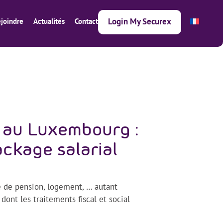
Login My Securex
joindre
Actualités
Contact
 au Luxembourg :
ackage salarial
 de pension, logement, … autant
ont les traitements fiscal et social