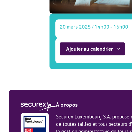
20 mars 2025
/
14h00
-
16h00
Ajouter au calendrier
À propos
Securex Luxembourg S.A. propose d
de toutes tailles et tous secteurs d’
la gestion administrative de leurs