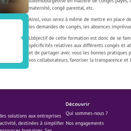
luxembourgeoise en matière de congés payés, in
maternité, congé parental, etc.
Ainsi, vous serez à même de mettre en place de
les demandes de congés, les absences imprévues 
L’objectif de cette formation est donc de se fami
spécificités relatives aux différents congés et
et de partager avec vous les bonnes pratiques
vos collaborateurs, favoriser la transparence et 
Découvrir
Qui sommes-nous ?
es solutions aux entreprises
Nos engagements
activité, destinées à simplifier
 ressources humaines. Ses