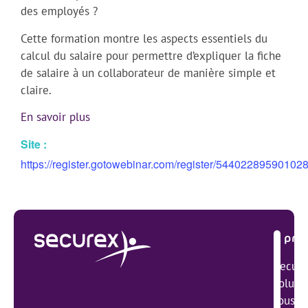
des employés ?
Cette formation montre les aspects essentiels du
calcul du salaire pour permettre d’expliquer la fiche
de salaire à un collaborateur de manière simple et
claire.
En savoir plus
Site :
https://register.gotowebinar.com/register/54402289590102
À pro
Secure
solutio
tous se