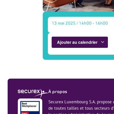
13 mai 2025
/
14h00
-
16h00
Ajouter au calendrier
À propos
Securex Luxembourg S.A. propose d
de toutes tailles et tous secteurs d’