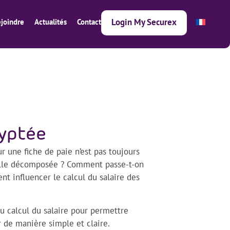
Login My Securex
joindre
Actualités
Contact
ryptée
r une fiche de paie n’est pas toujours
elle décomposée ? Comment passe-t-on
nt influencer le calcul du salaire des
u calcul du salaire pour permettre
r de manière simple et claire.