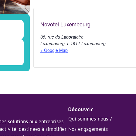
Novotel Luxembourg
35, rue du Laboratoire
Luxembourg
,
L-1911
Luxembourg
+ Google Map
Découvrir
Qui sommes-nous ?
es solutions aux entreprises
Nos engagements
activité, destinées à simplifier