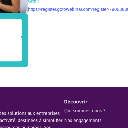
Site :
https://register.gotowebinar.com/register/79053
Découvrir
Qui sommes-nous ?
es solutions aux entreprises
Nos engagements
activité, destinées à simplifier
 ressources humaines. Ses