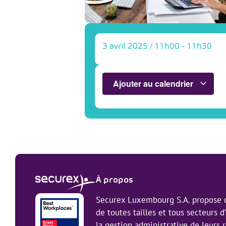
3 avril 2025
/
11h00
-
11h30
Ajouter au calendrier
À propos
Securex Luxembourg S.A. propose d
de toutes tailles et tous secteurs d’
la gestion administrative de leurs