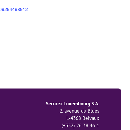
8309294498912
Securex Luxembourg S.A.
2, avenue du Blues
L-4368 Belvaux
(+352) 26 38 46-1