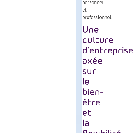
personnel
et
professionnel.
Une
culture
d’entrepris
axée
sur
le
bien-
être
et
la