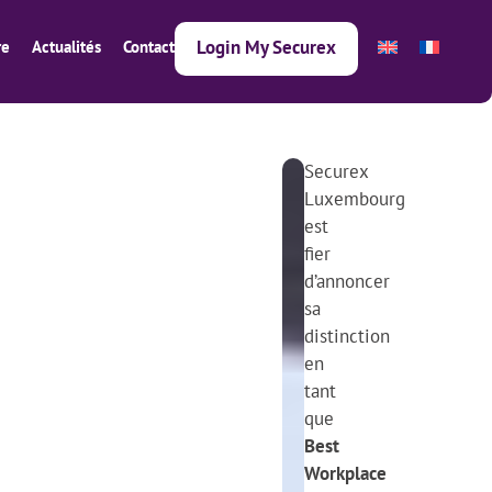
Login My Securex
re
Actualités
Contact
Securex
Article suivant
Article précédent
1
Luxembourg
9
est
.
fier
0
d’annoncer
4
sa
.
distinction
2
en
0
tant
2
que
4
Best
Workplace