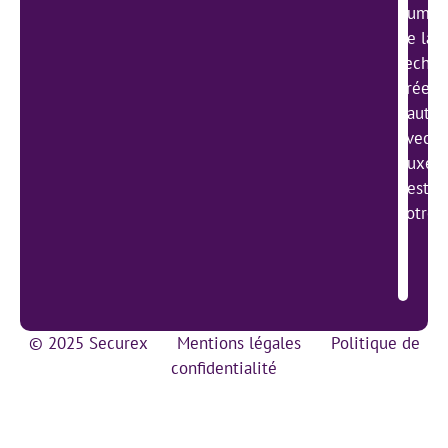
humain
de la g
techno
créer 
haute 
avec l
Luxemb
gestio
votre 
© 2025 Securex
Mentions légales
Politique de
confidentialité