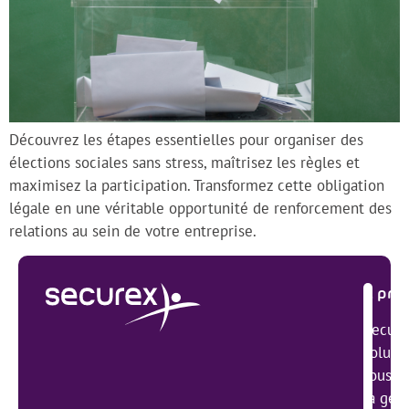
Découvrez les étapes essentielles pour organiser des
élections sociales sans stress, maîtrisez les règles et
maximisez la participation. Transformez cette obligation
légale en une véritable opportunité de renforcement des
relations au sein de votre entreprise.
À pro
Secure
solutio
tous se
la ges