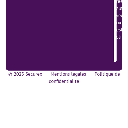
créer 
haute 
avec l
Luxemb
gestio
votre 
© 2025 Securex
Mentions légales
Politique de
confidentialité