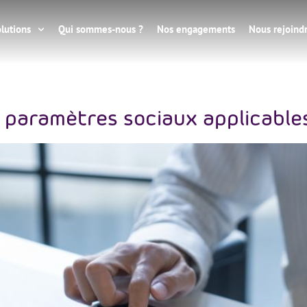
lutions
Qui sommes-nous ?
Nos engagements
Nous rejoind
al
paramètres sociaux applicables 